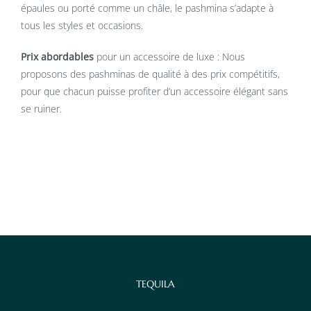
épaules ou porté comme un châle, le pashmina s’adapte à
tous les styles et occasions.
Prix abordables
pour un accessoire de luxe : Nous
proposons des pashminas de qualité à des prix compétitifs,
pour que chacun puisse profiter d’un accessoire élégant sans
se ruiner.
TEQUILA