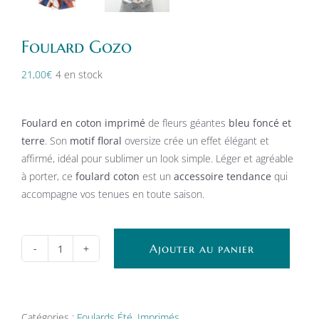
Foulard Gozo
21,00
€
4 en stock
Foulard en coton imprimé
de fleurs géantes
bleu foncé et
terre
. Son
motif floral
oversize crée un effet élégant et
affirmé, idéal pour sublimer un look simple. Léger et agréable
à porter, ce
foulard coton
est un
accessoire tendance
qui
accompagne vos tenues en toute saison.
Ajouter au panier
quantité
de
Foulard
Gozo
Catégories :
Foulards Été
,
Imprimés