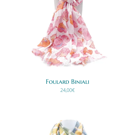
Foulard Biniali
24,00
€