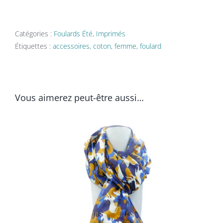
de
Foulard
Ariany
Catégories :
Foulards Été
,
Imprimés
Étiquettes :
accessoires
,
coton
,
femme
,
foulard
Vous aimerez peut-être aussi…